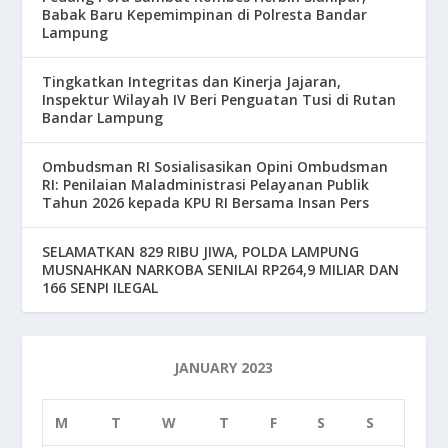
Babak Baru Kepemimpinan di Polresta Bandar
Lampung
Tingkatkan Integritas dan Kinerja Jajaran,
Inspektur Wilayah IV Beri Penguatan Tusi di Rutan
Bandar Lampung
Ombudsman RI Sosialisasikan Opini Ombudsman
RI: Penilaian Maladministrasi Pelayanan Publik
Tahun 2026 kepada KPU RI Bersama Insan Pers
SELAMATKAN 829 RIBU JIWA, POLDA LAMPUNG
MUSNAHKAN NARKOBA SENILAI RP264,9 MILIAR DAN
166 SENPI ILEGAL
JANUARY 2023
M
T
W
T
F
S
S