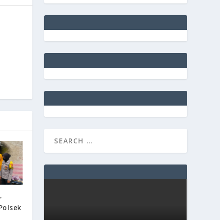
r
Polsek