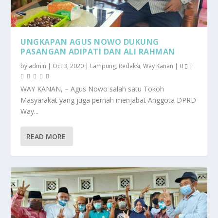
UNGKAPAN AGUS NOWO DUKUNG
PASANGAN ADIPATI DAN ALI RAHMAN
by
admin
|
Oct 3, 2020
|
Lampung
,
Redaksi
,
Way Kanan
|
0
|
WAY KANAN, – Agus Nowo salah satu Tokoh
Masyarakat yang juga pernah menjabat Anggota DPRD
Way...
READ MORE