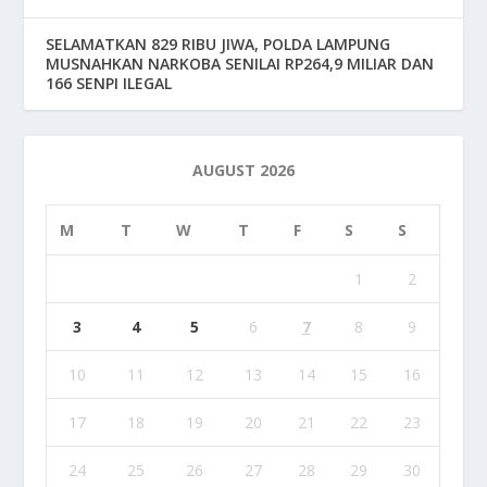
SELAMATKAN 829 RIBU JIWA, POLDA LAMPUNG
MUSNAHKAN NARKOBA SENILAI RP264,9 MILIAR DAN
166 SENPI ILEGAL
AUGUST 2026
M
T
W
T
F
S
S
1
2
3
4
5
6
7
8
9
10
11
12
13
14
15
16
17
18
19
20
21
22
23
24
25
26
27
28
29
30