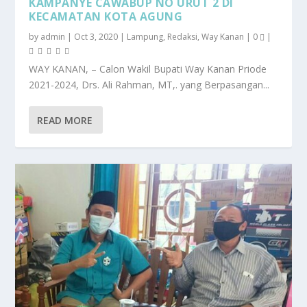
KAMPANYE CAWABUP NO URUT 2 DI
KECAMATAN KOTA AGUNG
by
admin
|
Oct 3, 2020
|
Lampung
,
Redaksi
,
Way Kanan
|
0
|
WAY KANAN, – Calon Wakil Bupati Way Kanan Priode
2021-2024, Drs. Ali Rahman, MT,. yang Berpasangan...
READ MORE