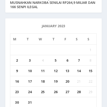
MUSNAHKAN NARKOBA SENILAI RP264,9 MILIAR DAN
166 SENPI ILEGAL
JANUARY 2023
M
T
W
T
F
S
S
1
2
3
4
5
6
7
8
9
10
11
12
13
14
15
16
17
18
19
20
21
22
23
24
25
26
27
28
29
30
31