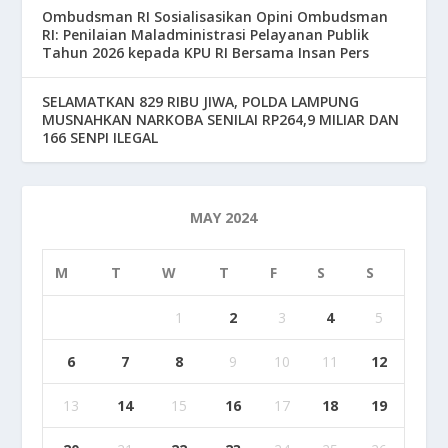
Ombudsman RI Sosialisasikan Opini Ombudsman
RI: Penilaian Maladministrasi Pelayanan Publik
Tahun 2026 kepada KPU RI Bersama Insan Pers
SELAMATKAN 829 RIBU JIWA, POLDA LAMPUNG
MUSNAHKAN NARKOBA SENILAI RP264,9 MILIAR DAN
166 SENPI ILEGAL
MAY 2024
M
T
W
T
F
S
S
1
2
3
4
5
6
7
8
9
10
11
12
13
14
15
16
17
18
19