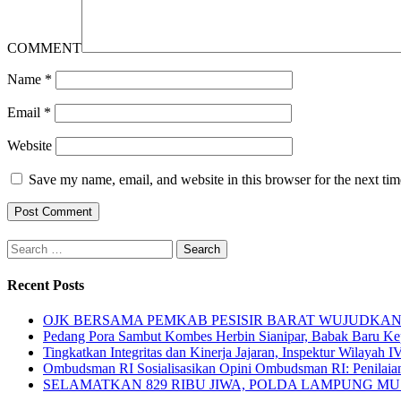
COMMENT
Name
*
Email
*
Website
Save my name, email, and website in this browser for the next ti
Search
for:
Recent Posts
OJK BERSAMA PEMKAB PESISIR BARAT WUJUDKAN 
Pedang Pora Sambut Kombes Herbin Sianipar, Babak Baru Ke
Tingkatkan Integritas dan Kinerja Jajaran, Inspektur Wilayah
Ombudsman RI Sosialisasikan Opini Ombudsman RI: Penilaian
SELAMATKAN 829 RIBU JIWA, POLDA LAMPUNG MUS