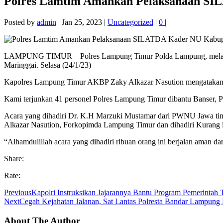
Polres Lamtim Amankan Pelaksanaan S
Posted by
admin
|
Jan 25, 2023
|
Uncategorized
|
0
|
LAMPUNG TIMUR – Polres Lampung Timur Polda Lampung, melaksa
Maringgai. Selasa (24/1/23)
Kapolres Lampung Timur AKBP Zaky Alkazar Nasution mengatakan,
Kami terjunkan 41 personel Polres Lampung Timur dibantu Banser, 
Acara yang dihadiri Dr. K.H Marzuki Mustamar dari PWNU Jawa 
Alkazar Nasution, Forkopimda Lampung Timur dan dihadiri Kurang le
“Alhamdulillah acara yang dihadiri ribuan orang ini berjalan aman d
Share:
Rate:
Previous
Kapolri Instruksikan Jajarannya Bantu Program Pemerintah
Next
Cegah Kejahatan Jalanan, Sat Lantas Polresta Bandar Lampu
About The Author