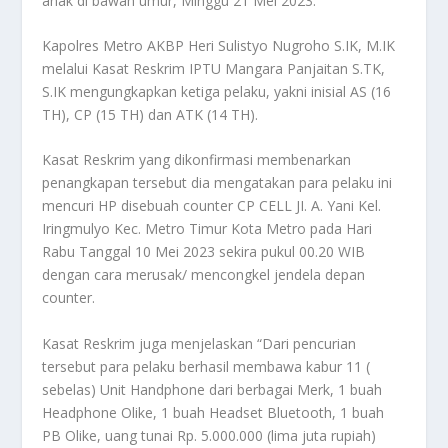
anak di bawah umur, Minggu 21 Mei 2023.
Kapolres Metro AKBP Heri Sulistyo Nugroho S.IK, M.IK
melalui Kasat Reskrim IPTU Mangara Panjaitan S.TK,
S.IK mengungkapkan ketiga pelaku, yakni inisial AS (16
TH), CP (15 TH) dan ATK (14 TH).
Kasat Reskrim yang dikonfirmasi membenarkan
penangkapan tersebut dia mengatakan para pelaku ini
mencuri HP disebuah counter CP CELL JI. A. Yani Kel.
Iringmulyo Kec. Metro Timur Kota Metro pada Hari
Rabu Tanggal 10 Mei 2023 sekira pukul 00.20 WIB
dengan cara merusak/ mencongkel jendela depan
counter.
Kasat Reskrim juga menjelaskan “Dari pencurian
tersebut para pelaku berhasil membawa kabur 11 (
sebelas) Unit Handphone dari berbagai Merk, 1 buah
Headphone Olike, 1 buah Headset Bluetooth, 1 buah
PB Olike, uang tunai Rp. 5.000.000 (lima juta rupiah)