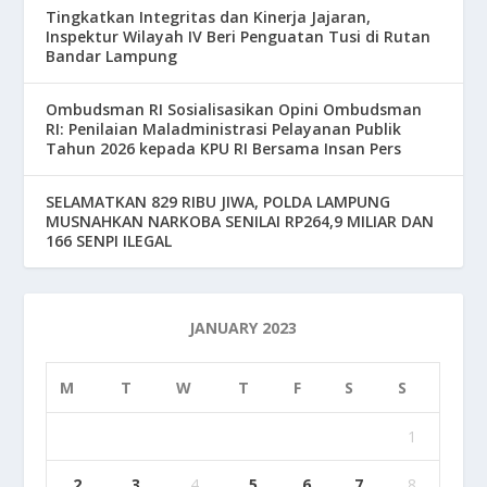
Tingkatkan Integritas dan Kinerja Jajaran,
Inspektur Wilayah IV Beri Penguatan Tusi di Rutan
Bandar Lampung
Ombudsman RI Sosialisasikan Opini Ombudsman
RI: Penilaian Maladministrasi Pelayanan Publik
Tahun 2026 kepada KPU RI Bersama Insan Pers
SELAMATKAN 829 RIBU JIWA, POLDA LAMPUNG
MUSNAHKAN NARKOBA SENILAI RP264,9 MILIAR DAN
166 SENPI ILEGAL
JANUARY 2023
M
T
W
T
F
S
S
1
2
3
4
5
6
7
8