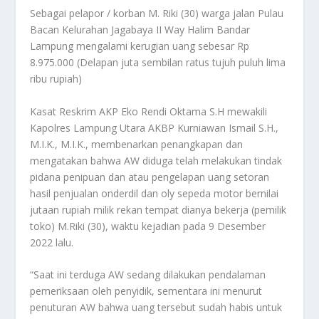
Sebagai pelapor / korban M. Riki (30) warga jalan Pulau
Bacan Kelurahan Jagabaya II Way Halim Bandar
Lampung mengalami kerugian uang sebesar Rp
8.975.000 (Delapan juta sembilan ratus tujuh puluh lima
ribu rupiah)
Kasat Reskrim AKP Eko Rendi Oktama S.H mewakili
Kapolres Lampung Utara AKBP Kurniawan Ismail S.H.,
M.I.K., M.I.K., membenarkan penangkapan dan
mengatakan bahwa AW diduga telah melakukan tindak
pidana penipuan dan atau pengelapan uang setoran
hasil penjualan onderdil dan oly sepeda motor bernilai
jutaan rupiah milik rekan tempat dianya bekerja (pemilik
toko) M.Riki (30), waktu kejadian pada 9 Desember
2022 lalu.
“Saat ini terduga AW sedang dilakukan pendalaman
pemeriksaan oleh penyidik, sementara ini menurut
penuturan AW bahwa uang tersebut sudah habis untuk