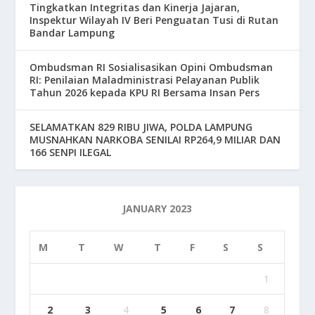
Tingkatkan Integritas dan Kinerja Jajaran,
Inspektur Wilayah IV Beri Penguatan Tusi di Rutan
Bandar Lampung
Ombudsman RI Sosialisasikan Opini Ombudsman
RI: Penilaian Maladministrasi Pelayanan Publik
Tahun 2026 kepada KPU RI Bersama Insan Pers
SELAMATKAN 829 RIBU JIWA, POLDA LAMPUNG
MUSNAHKAN NARKOBA SENILAI RP264,9 MILIAR DAN
166 SENPI ILEGAL
JANUARY 2023
M
T
W
T
F
S
S
1
2
3
4
5
6
7
8