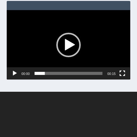
Video
Player
00:00
00:15