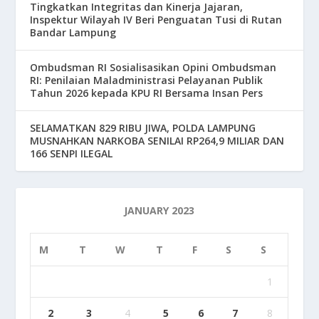
Tingkatkan Integritas dan Kinerja Jajaran,
Inspektur Wilayah IV Beri Penguatan Tusi di Rutan
Bandar Lampung
Ombudsman RI Sosialisasikan Opini Ombudsman
RI: Penilaian Maladministrasi Pelayanan Publik
Tahun 2026 kepada KPU RI Bersama Insan Pers
SELAMATKAN 829 RIBU JIWA, POLDA LAMPUNG
MUSNAHKAN NARKOBA SENILAI RP264,9 MILIAR DAN
166 SENPI ILEGAL
JANUARY 2023
M
T
W
T
F
S
S
1
2
3
4
5
6
7
8