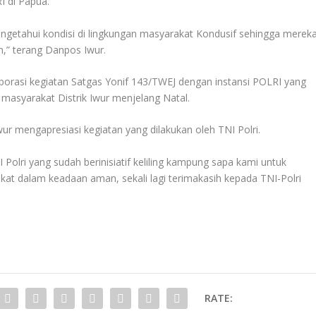
I di Papua.
engetahui kondisi di lingkungan masyarakat Kondusif sehingga merek
,” terang Danpos Iwur.
orasi kegiatan Satgas Yonif 143/TWEJ dengan instansi POLRI yang
asyarakat Distrik Iwur menjelang Natal.
ur mengapresiasi kegiatan yang dilakukan oleh TNI Polri.
olri yang sudah berinisiatif keliling kampung sapa kami untuk
t dalam keadaan aman, sekali lagi terimakasih kepada TNI-Polri
RATE: