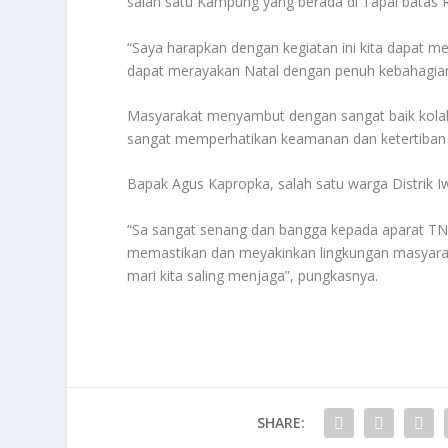
salah satu Kampung yang berada di Tapal batas R
“Saya harapkan dengan kegiatan ini kita dapat m
dapat merayakan Natal dengan penuh kebahagian
Masyarakat menyambut dengan sangat baik kolab
sangat memperhatikan keamanan dan ketertiban m
Bapak Agus Kapropka, salah satu warga Distrik Iw
“Sa sangat senang dan bangga kepada aparat TNI P
memastikan dan meyakinkan lingkungan masyaraka
mari kita saling menjaga”, pungkasnya.
SHARE: