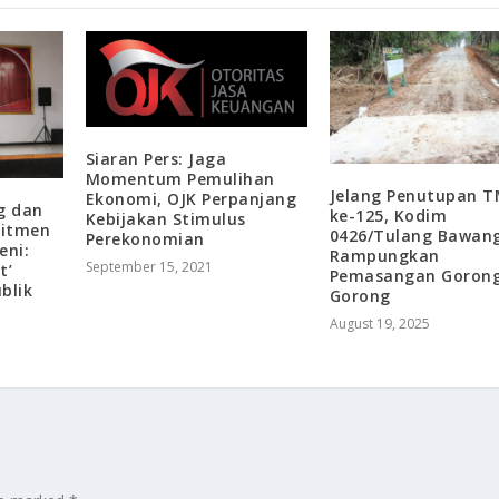
Siaran Pers: Jaga
Momentum Pemulihan
Jelang Penutupan 
Ekonomi, OJK Perpanjang
g dan
ke-125, Kodim
Kebijakan Stimulus
mitmen
0426/Tulang Bawan
Perekonomian
eni:
Rampungkan
September 15, 2021
t’
Pemasangan Goron
blik
Gorong
August 19, 2025