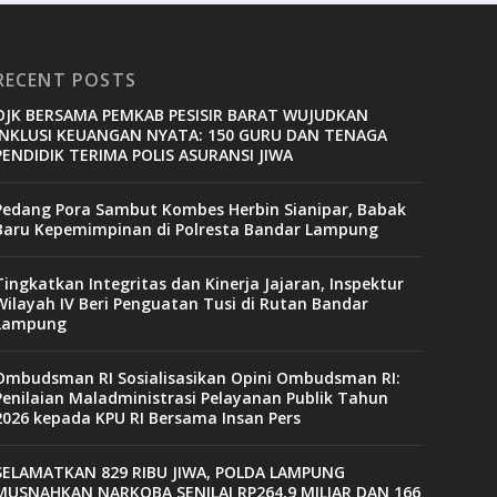
RECENT POSTS
OJK BERSAMA PEMKAB PESISIR BARAT WUJUDKAN
INKLUSI KEUANGAN NYATA: 150 GURU DAN TENAGA
PENDIDIK TERIMA POLIS ASURANSI JIWA
Pedang Pora Sambut Kombes Herbin Sianipar, Babak
Baru Kepemimpinan di Polresta Bandar Lampung
Tingkatkan Integritas dan Kinerja Jajaran, Inspektur
Wilayah IV Beri Penguatan Tusi di Rutan Bandar
Lampung
Ombudsman RI Sosialisasikan Opini Ombudsman RI:
Penilaian Maladministrasi Pelayanan Publik Tahun
2026 kepada KPU RI Bersama Insan Pers
SELAMATKAN 829 RIBU JIWA, POLDA LAMPUNG
MUSNAHKAN NARKOBA SENILAI RP264,9 MILIAR DAN 166