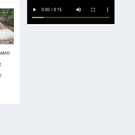
TMMD
g
g-