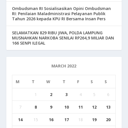
Ombudsman RI Sosialisasikan Opini Ombudsman
RI: Penilaian Maladministrasi Pelayanan Publik
Tahun 2026 kepada KPU RI Bersama Insan Pers
SELAMATKAN 829 RIBU JIWA, POLDA LAMPUNG
MUSNAHKAN NARKOBA SENILAI RP264,9 MILIAR DAN
166 SENPI ILEGAL
MARCH 2022
M
T
W
T
F
S
S
1
2
3
4
5
6
7
8
9
10
11
12
13
14
15
16
17
18
19
20