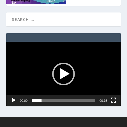
Video
Player
00:00
00:15