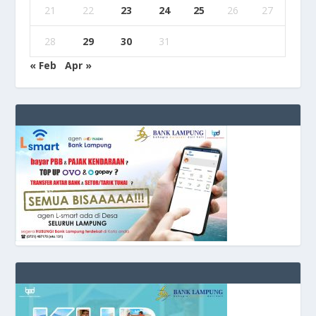
21
22
23
24
25
26
27
28
29
30
31
« Feb
Apr »