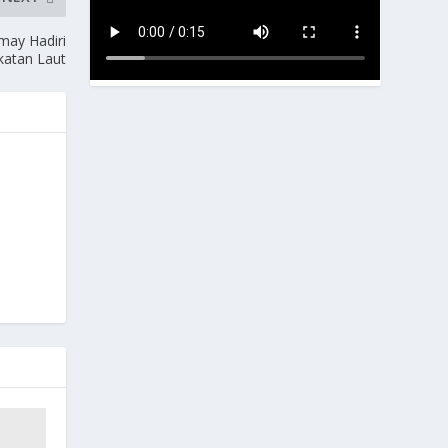
ay Hadiri
atan Laut