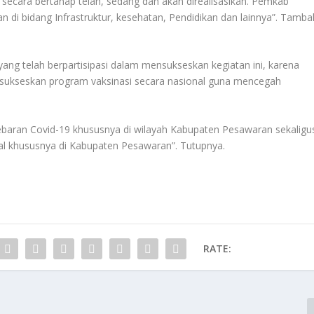
cara bertahap telah, sedang dan akan direalisasikan. Pemkab
di bidang Infrastruktur, kesehatan, Pendidikan dan lainnya”. Tamba
ng telah berpartisipasi dalam mensukseskan kegiatan ini, karena
ensukseskan program vaksinasi secara nasional guna mencegah
ebaran Covid-19 khususnya di wilayah Kabupaten Pesawaran sekaligu
l khususnya di Kabupaten Pesawaran”. Tutupnya.
RATE: