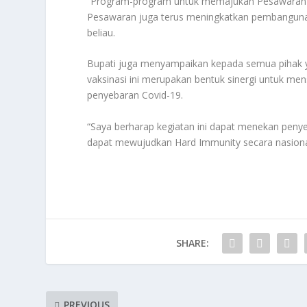
“Program-program untuk memajukan Pesawaran se
Pesawaran juga terus meningkatkan pembangunan 
beliau.
Bupati juga menyampaikan kepada semua pihak ya
vaksinasi ini merupakan bentuk sinergi untuk m
penyebaran Covid-19.
“Saya berharap kegiatan ini dapat menekan peny
dapat mewujudkan Hard Immunity secara nasiona
SHARE:
PREVIOUS