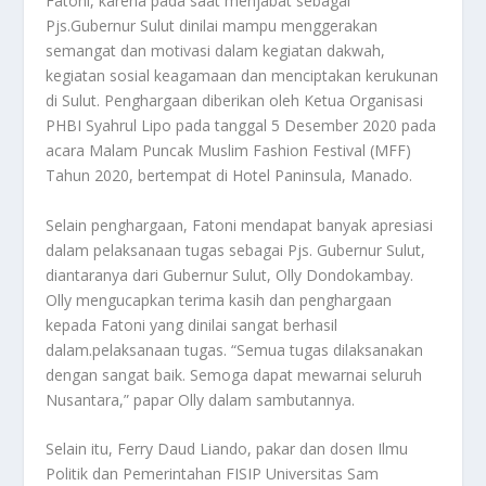
Fatoni, karena pada saat menjabat sebagai
Pjs.Gubernur Sulut dinilai mampu menggerakan
semangat dan motivasi dalam kegiatan dakwah,
kegiatan sosial keagamaan dan menciptakan kerukunan
di Sulut. Penghargaan diberikan oleh Ketua Organisasi
PHBI Syahrul Lipo pada tanggal 5 Desember 2020 pada
acara Malam Puncak Muslim Fashion Festival (MFF)
Tahun 2020, bertempat di Hotel Paninsula, Manado.
Selain penghargaan, Fatoni mendapat banyak apresiasi
dalam pelaksanaan tugas sebagai Pjs. Gubernur Sulut,
diantaranya dari Gubernur Sulut, Olly Dondokambay.
Olly mengucapkan terima kasih dan penghargaan
kepada Fatoni yang dinilai sangat berhasil
dalam.pelaksanaan tugas. “Semua tugas dilaksanakan
dengan sangat baik. Semoga dapat mewarnai seluruh
Nusantara,” papar Olly dalam sambutannya.
Selain itu, Ferry Daud Liando, pakar dan dosen Ilmu
Politik dan Pemerintahan FISIP Universitas Sam