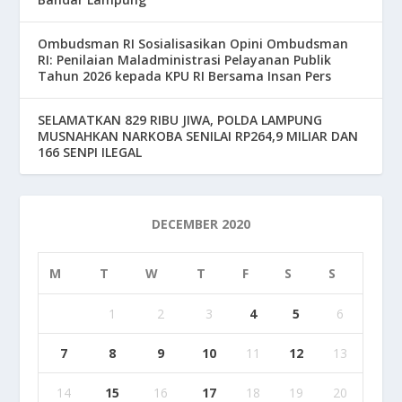
Ombudsman RI Sosialisasikan Opini Ombudsman
RI: Penilaian Maladministrasi Pelayanan Publik
Tahun 2026 kepada KPU RI Bersama Insan Pers
SELAMATKAN 829 RIBU JIWA, POLDA LAMPUNG
MUSNAHKAN NARKOBA SENILAI RP264,9 MILIAR DAN
166 SENPI ILEGAL
DECEMBER 2020
M
T
W
T
F
S
S
1
2
3
4
5
6
7
8
9
10
11
12
13
14
15
16
17
18
19
20