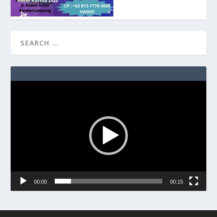
Video
Player
00:00
00:15