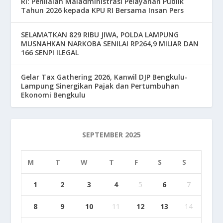
RI: Penilaian Maladministrasi Pelayanan Publik
Tahun 2026 kepada KPU RI Bersama Insan Pers
SELAMATKAN 829 RIBU JIWA, POLDA LAMPUNG
MUSNAHKAN NARKOBA SENILAI RP264,9 MILIAR DAN
166 SENPI ILEGAL
Gelar Tax Gathering 2026, Kanwil DJP Bengkulu-
Lampung Sinergikan Pajak dan Pertumbuhan
Ekonomi Bengkulu
SEPTEMBER 2025
M
T
W
T
F
S
S
1
2
3
4
5
6
7
8
9
10
11
12
13
14