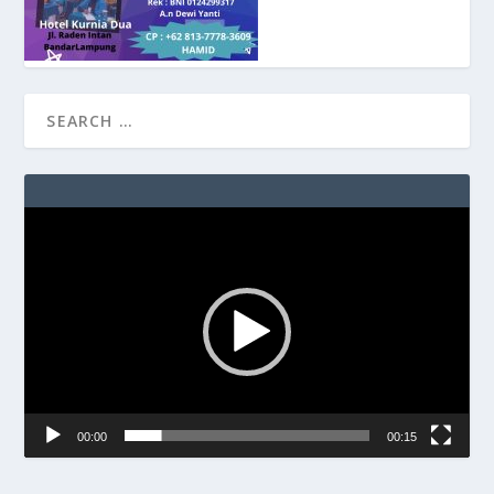
Video
Player
00:00
00:15