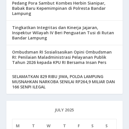
Pedang Pora Sambut Kombes Herbin Sianipar,
Babak Baru Kepemimpinan di Polresta Bandar
Lampung
Tingkatkan Integritas dan Kinerja Jajaran,
Inspektur Wilayah IV Beri Penguatan Tusi di Rutan
Bandar Lampung
Ombudsman RI Sosialisasikan Opini Ombudsman
RI: Penilaian Maladministrasi Pelayanan Publik
Tahun 2026 kepada KPU RI Bersama Insan Pers
SELAMATKAN 829 RIBU JIWA, POLDA LAMPUNG
MUSNAHKAN NARKOBA SENILAI RP264,9 MILIAR DAN
166 SENPI ILEGAL
JULY 2025
M
T
W
T
F
S
S