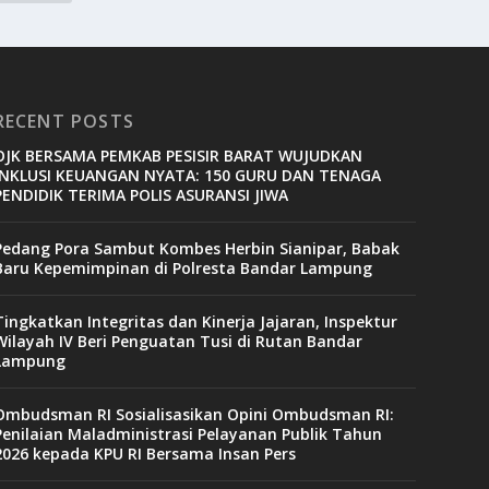
RECENT POSTS
OJK BERSAMA PEMKAB PESISIR BARAT WUJUDKAN
INKLUSI KEUANGAN NYATA: 150 GURU DAN TENAGA
PENDIDIK TERIMA POLIS ASURANSI JIWA
Pedang Pora Sambut Kombes Herbin Sianipar, Babak
Baru Kepemimpinan di Polresta Bandar Lampung
Tingkatkan Integritas dan Kinerja Jajaran, Inspektur
Wilayah IV Beri Penguatan Tusi di Rutan Bandar
Lampung
Ombudsman RI Sosialisasikan Opini Ombudsman RI:
Penilaian Maladministrasi Pelayanan Publik Tahun
2026 kepada KPU RI Bersama Insan Pers