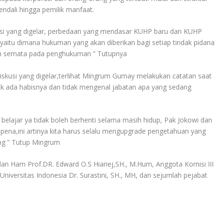
ndali hingga pemilik manfaat.
skusi yang digelar, perbedaan yang mendasar KUHP baru dan KUHP
 yaitu dimana hukuman yang akan diberikan bagi setiap tindak pidana
kan semata pada penghukuman ” Tutupnya
iskusi yang digelar,terlihat Mingrum Gumay melakukan catatan saat
idak ada habisnya dan tidak mengenal jabatan apa yang sedang
 belajar ya tidak boleh berhenti selama masih hidup, Pak Jokowi dan
n pena,ini artinya kita harus selalu mengupgrade pengetahuan yang
ang ” Tutup Mingrum
 dan Ham Prof.DR. Edward O.S Hiariej,SH., M.Hum, Anggota Komisi III
niversitas Indonesia Dr. Surastini, SH., MH, dan sejumlah pejabat