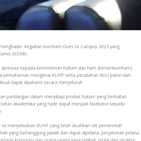
enghadiri kegiatan Kumham Goes to Campus 2023 yang
Kamis (03/08)
 apresiasi kepada kementerian hukum dan ham (kemenkumham)
ngga pemahaman mengenai KUHP serta perubahan RUU paten dan
ektual dapat dipahami secara menyeluruh.
samaan pandangan dalam menyikapi produk hukum yang berkaitan
ivitas akademika yang hadir dapat menjadi fasilitator kepada
m
r ini menyebutkan KUHP yang telah disahkan ole pemerintah
hak yang bertanggung jawab dan dapat dipidana. penjatuhan pidana
pada korporasi dan orang-orang yang terlibat. mulai dari struktur