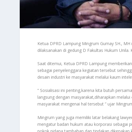
Ketua DPRD Lampung Mingrum Gumay SH., MH m
dilaksanakan di gedung D Fakultas Hukum Unila. 
Saat ditemui, Ketua DPRD Lampung memberikan
sebagai penyelenggara kegiatan tersebut sehi
desain industri ke masyarakat melalui kaum intel
” Sosialisasi ini penting,karena kita butuh per
langsung dengan masyarakat,diharapkan melalui c
masyarakat mengenai hal tersebut ” ujar Mingru
Mingrum yang juga memiliki latar belakang lawye
mengatur badan hukum atau korporasi sebagai pi
pokok,pidana tambahan dan tindakan dikenakan ke