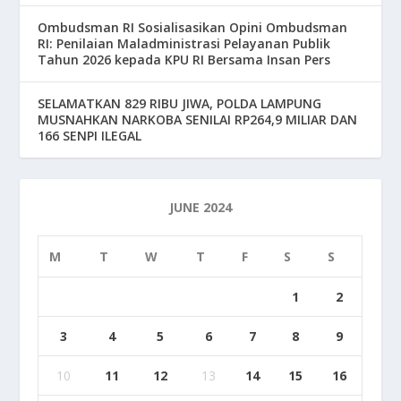
Ombudsman RI Sosialisasikan Opini Ombudsman
RI: Penilaian Maladministrasi Pelayanan Publik
Tahun 2026 kepada KPU RI Bersama Insan Pers
SELAMATKAN 829 RIBU JIWA, POLDA LAMPUNG
MUSNAHKAN NARKOBA SENILAI RP264,9 MILIAR DAN
166 SENPI ILEGAL
JUNE 2024
M
T
W
T
F
S
S
1
2
3
4
5
6
7
8
9
10
11
12
13
14
15
16