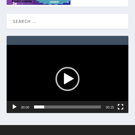
Video
Player
00:00
00:15