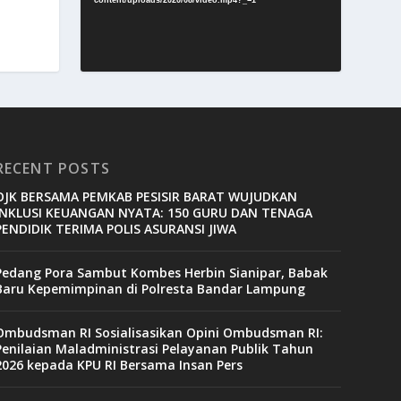
RECENT POSTS
OJK BERSAMA PEMKAB PESISIR BARAT WUJUDKAN
INKLUSI KEUANGAN NYATA: 150 GURU DAN TENAGA
PENDIDIK TERIMA POLIS ASURANSI JIWA
Pedang Pora Sambut Kombes Herbin Sianipar, Babak
Baru Kepemimpinan di Polresta Bandar Lampung
Ombudsman RI Sosialisasikan Opini Ombudsman RI:
Penilaian Maladministrasi Pelayanan Publik Tahun
2026 kepada KPU RI Bersama Insan Pers