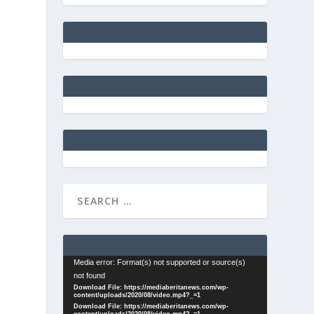
Video
Media error: Format(s) not supported or source(s)
not found
Player
Download File: https://mediaberitanews.com/wp-
content/uploads/2020/08/video.mp4?_=1
Download File: https://mediaberitanews.com/wp-
content/uploads/2020/08/video.mp4?_=1