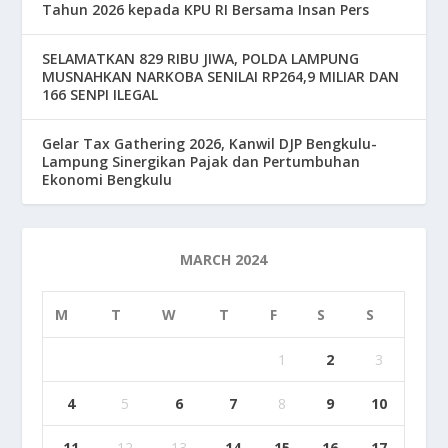
Tahun 2026 kepada KPU RI Bersama Insan Pers
SELAMATKAN 829 RIBU JIWA, POLDA LAMPUNG
MUSNAHKAN NARKOBA SENILAI RP264,9 MILIAR DAN
166 SENPI ILEGAL
Gelar Tax Gathering 2026, Kanwil DJP Bengkulu-
Lampung Sinergikan Pajak dan Pertumbuhan
Ekonomi Bengkulu
MARCH 2024
M
T
W
T
F
S
S
1
2
3
4
5
6
7
8
9
10
11
12
13
14
15
16
17