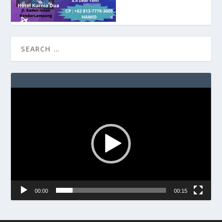
Video
Player
00:00
00:15