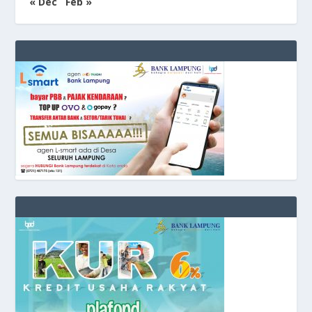
« Dec
Feb »