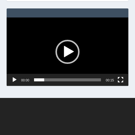
Video
Player
00:00
00:15