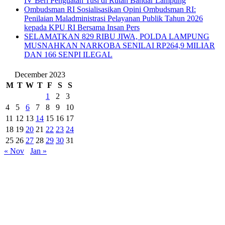
IV Beri Penguatan Tusi di Rutan Bandar Lampung
Ombudsman RI Sosialisasikan Opini Ombudsman RI:
Penilaian Maladministrasi Pelayanan Publik Tahun 2026
kepada KPU RI Bersama Insan Pers
SELAMATKAN 829 RIBU JIWA, POLDA LAMPUNG
MUSNAHKAN NARKOBA SENILAI RP264,9 MILIAR
DAN 166 SENPI ILEGAL
December 2023
M
T
W
T
F
S
S
1
2
3
4
5
6
7
8
9
10
11
12
13
14
15
16
17
18
19
20
21
22
23
24
25
26
27
28
29
30
31
« Nov
Jan »