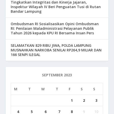
Tingkatkan Integritas dan Kinerja Jajaran,
Inspektur Wilayah IV Beri Penguatan Tusi di Rutan
Bandar Lampung
Ombudsman RI Sosialisasikan Opini Ombudsman
RI: Penilaian Maladministrasi Pelayanan Publik
Tahun 2026 kepada KPU RI Bersama Insan Pers
SELAMATKAN 829 RIBU JIWA, POLDA LAMPUNG
MUSNAHKAN NARKOBA SENILAI RP264,9 MILIAR DAN
166 SENPI ILEGAL
SEPTEMBER 2023
M
T
W
T
F
S
S
1
2
3
4
5
6
7
8
9
10