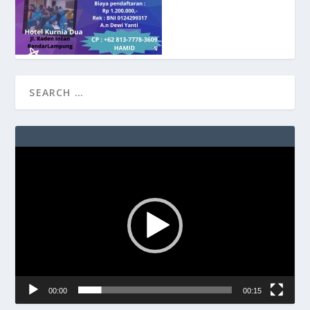
Video
Player
00:00
00:15