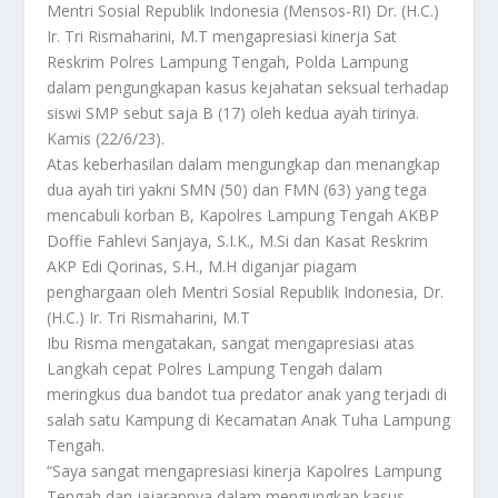
Mentri Sosial Republik Indonesia (Mensos-RI) Dr. (H.C.)
Ir. Tri Rismaharini, M.T mengapresiasi kinerja Sat
Reskrim Polres Lampung Tengah, Polda Lampung
dalam pengungkapan kasus kejahatan seksual terhadap
siswi SMP sebut saja B (17) oleh kedua ayah tirinya.
Kamis (22/6/23).
Atas keberhasilan dalam mengungkap dan menangkap
dua ayah tiri yakni SMN (50) dan FMN (63) yang tega
mencabuli korban B, Kapolres Lampung Tengah AKBP
Doffie Fahlevi Sanjaya, S.I.K., M.Si dan Kasat Reskrim
AKP Edi Qorinas, S.H., M.H diganjar piagam
penghargaan oleh Mentri Sosial Republik Indonesia, Dr.
(H.C.) Ir. Tri Rismaharini, M.T
Ibu Risma mengatakan, sangat mengapresiasi atas
Langkah cepat Polres Lampung Tengah dalam
meringkus dua bandot tua predator anak yang terjadi di
salah satu Kampung di Kecamatan Anak Tuha Lampung
Tengah.
“Saya sangat mengapresiasi kinerja Kapolres Lampung
Tengah dan jajarannya dalam mengungkap kasus