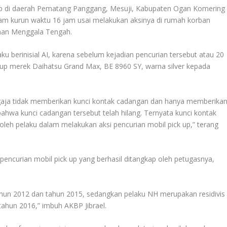
gkap di daerah Pematang Panggang, Mesuji, Kabupaten Ogan Komering
dalam kurun waktu 16 jam usai melakukan aksinya di rumah korban
ahan Menggala Tengah.
u berinisial AI, karena sebelum kejadian pencurian tersebut atau 20
ck up merek Daihatsu Grand Max, BE 8960 SY, warna silver kepada
sengaja tidak memberikan kunci kontak cadangan dan hanya memberika
ahwa kunci cadangan tersebut telah hilang. Ternyata kunci kontak
 oleh pelaku dalam melakukan aksi pencurian mobil pick up,” terang
encurian mobil pick up yang berhasil ditangkap oleh petugasnya,
tahun 2012 dan tahun 2015, sedangkan pelaku NH merupakan residivis
ahun 2016,” imbuh AKBP Jibrael.