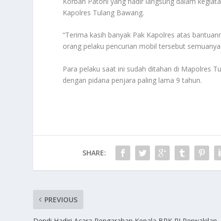
Korban Patoni yang hadir langsung dalam kegiata
Kapolres Tulang Bawang.
“Terima kasih banyak Pak Kapolres atas bantuann
orang pelaku pencurian mobil tersebut semuanya 
Para pelaku saat ini sudah ditahan di Mapolres
dengan pidana penjara paling lama 9 tahun.
SHARE:
PREVIOUS
Dendi Hadiri Acara Pengarahan Kepala BPK RI Perwakilan