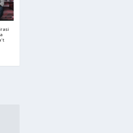
rasi
da
’t