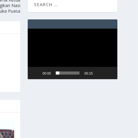
gikan Nasi
buka Puasa
Video
Player
00:00
00:15