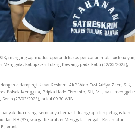
 SIK, mengungkap modus operandi kasus pencurian mobil pick up yan
an Menggala, Kabupaten Tulang Bawang, pada Rabu (22/03/2023),
 dengan didampingi Kasat Reskrim, AKP Wido Dwi Arifiya Zaen, SIK,
res Polsek Menggala, Bripka Hade Firmanto, SH, MH, saat menggela
 Senin (27/03/2023), pukul 09.30 WIB.
 sebanyak dua orang, semuanya berhasil ditangkap oleh petugas kami
ohou dan NH (33), warga Kelurahan Menggala Tengah, Kecamatan
 Jibrael.