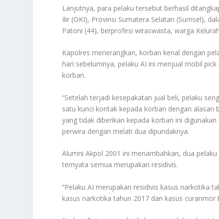
Lanjutnya, para pelaku tersebut berhasil ditan
Ilir (OKI), Provinsi Sumatera Selatan (Sumsel), 
Patoni (44), berprofesi wiraswasta, warga Kelur
Kapolres menerangkan, korban kenal dengan pelak
hari sebelumnya, pelaku AI ini menjual mobil pi
korban.
“Setelah terjadi kesepakatan jual beli, pelaku 
satu kunci kontak kepada korban dengan alasan b
yang tidak diberikan kepada korban ini digunakan
perwira dengan melati dua dipundaknya.
Alumni Akpol 2001 ini menambahkan, dua pelaku p
ternyata semua merupakan residivis.
“Pelaku AI merupakan residivis kasus narkotika 
kasus narkotika tahun 2017 dan kasus curanmor t