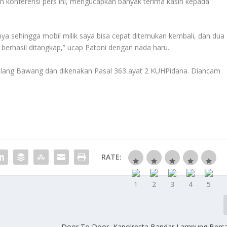
n konferensi pers ini, mengucapkan banyak terima kasih kepada
ya sehingga mobil milik saya bisa cepat ditemukan kembali, dan dua
berhasil ditangkap,” ucap Patoni dengan nada haru.
 Tulang Bawang dan dikenakan Pasal 363 ayat 2 KUHPidana. Diancam
RATE:
Door To Door, Kapolresta Bandar Lampung Bers