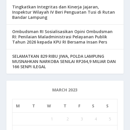
Tingkatkan Integritas dan Kinerja Jajaran,
Inspektur Wilayah IV Beri Penguatan Tusi di Rutan
Bandar Lampung
Ombudsman RI Sosialisasikan Opini Ombudsman
RI: Penilaian Maladministrasi Pelayanan Publik
Tahun 2026 kepada KPU RI Bersama Insan Pers
SELAMATKAN 829 RIBU JIWA, POLDA LAMPUNG
MUSNAHKAN NARKOBA SENILAI RP264,9 MILIAR DAN
166 SENPI ILEGAL
MARCH 2023
M
T
W
T
F
S
S
1
2
3
4
5