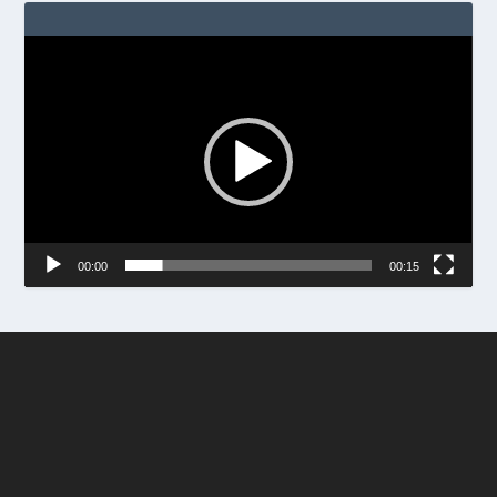
Video
Player
00:00
00:15