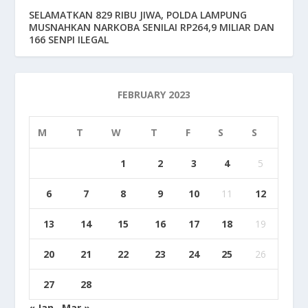
SELAMATKAN 829 RIBU JIWA, POLDA LAMPUNG
MUSNAHKAN NARKOBA SENILAI RP264,9 MILIAR DAN
166 SENPI ILEGAL
FEBRUARY 2023
M
T
W
T
F
S
S
1
2
3
4
5
6
7
8
9
10
11
12
13
14
15
16
17
18
19
20
21
22
23
24
25
26
27
28
« Jan
Mar »