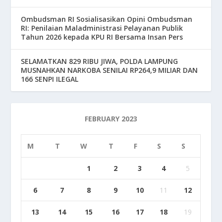
Ombudsman RI Sosialisasikan Opini Ombudsman
RI: Penilaian Maladministrasi Pelayanan Publik
Tahun 2026 kepada KPU RI Bersama Insan Pers
SELAMATKAN 829 RIBU JIWA, POLDA LAMPUNG
MUSNAHKAN NARKOBA SENILAI RP264,9 MILIAR DAN
166 SENPI ILEGAL
FEBRUARY 2023
M
T
W
T
F
S
S
1
2
3
4
5
6
7
8
9
10
11
12
13
14
15
16
17
18
19