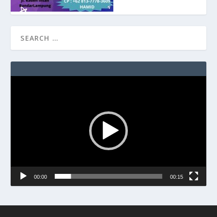
Video
Player
00:00
00:15