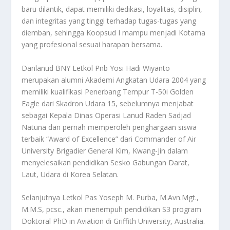
baru dilantik, dapat memiliki dedikasi, loyalitas, disiplin,
dan integritas yang tinggi terhadap tugas-tugas yang
diemban, sehingga Koopsud I mampu menjadi Kotama
yang profesional sesuai harapan bersama.
Danlanud BNY Letkol Pnb Yosi Hadi Wiyanto
merupakan alumni Akademi Angkatan Udara 2004 yang
memiliki kualifikasi Penerbang Tempur T-50i Golden
Eagle dari Skadron Udara 15, sebelumnya menjabat
sebagai Kepala Dinas Operasi Lanud Raden Sadjad
Natuna dan pernah memperoleh penghargaan siswa
terbaik “Award of Excellence” dari Commander of Air
University Brigadier General Kim, Kwang-Jin dalam
menyelesaikan pendidikan Sesko Gabungan Darat,
Laut, Udara di Korea Selatan.
Selanjutnya Letkol Pas Yoseph M. Purba, M.Avn.Mgt.,
M.M.S, pcsc., akan menempuh pendidikan S3 program
Doktoral PhD in Aviation di Griffith University, Australia.