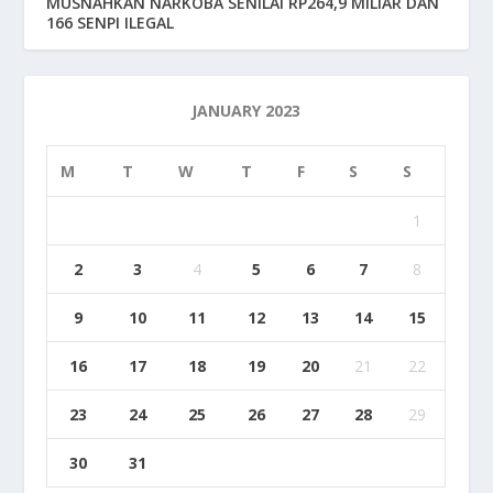
MUSNAHKAN NARKOBA SENILAI RP264,9 MILIAR DAN
166 SENPI ILEGAL
JANUARY 2023
M
T
W
T
F
S
S
1
2
3
4
5
6
7
8
9
10
11
12
13
14
15
16
17
18
19
20
21
22
23
24
25
26
27
28
29
30
31