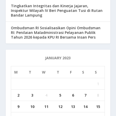
Tingkatkan Integritas dan Kinerja Jajaran,
Inspektur Wilayah IV Beri Penguatan Tusi di Rutan
Bandar Lampung
Ombudsman RI Sosialisasikan Opini Ombudsman
RI: Penilaian Maladministrasi Pelayanan Publik
Tahun 2026 kepada KPU RI Bersama Insan Pers
JANUARY 2023
M
T
W
T
F
S
S
1
2
3
4
5
6
7
8
9
10
11
12
13
14
15