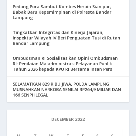
Pedang Pora Sambut Kombes Herbin Sianipar,
Babak Baru Kepemimpinan di Polresta Bandar
Lampung
Tingkatkan Integritas dan Kinerja Jajaran,
Inspektur Wilayah IV Beri Penguatan Tusi di Rutan
Bandar Lampung
Ombudsman RI Sosialisasikan Opini Ombudsman
RI: Penilaian Maladministrasi Pelayanan Publik
Tahun 2026 kepada KPU RI Bersama Insan Pers
SELAMATKAN 829 RIBU JIWA, POLDA LAMPUNG
MUSNAHKAN NARKOBA SENILAI RP264,9 MILIAR DAN
166 SENPI ILEGAL
DECEMBER 2022
M
T
W
T
F
S
S