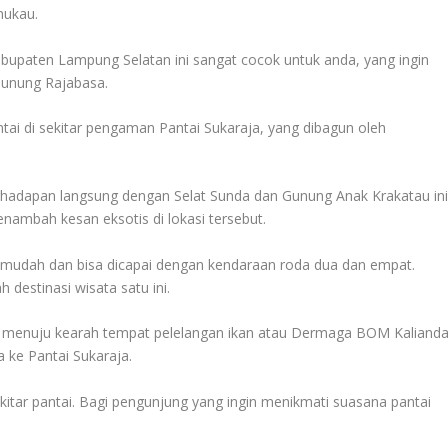
mukau.
 Kabupaten Lampung Selatan ini sangat cocok untuk anda, yang ingin
Gunung Rajabasa.
ntai di sekitar pengaman Pantai Sukaraja, yang dibagun oleh
rhadapan langsung dengan Selat Sunda dan Gunung Anak Krakatau ini
enambah kesan eksotis di lokasi tersebut.
 mudah dan bisa dicapai dengan kendaraan roda dua dan empat.
 destinasi wisata satu ini.
u menuju kearah tempat pelelangan ikan atau Dermaga BOM Kalianda
a ke Pantai Sukaraja.
ekitar pantai. Bagi pengunjung yang ingin menikmati suasana pantai