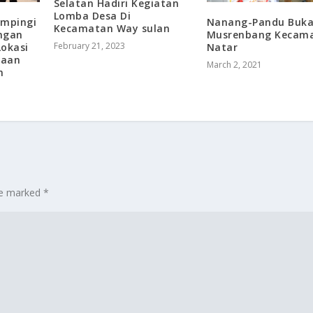
Selatan Hadiri Kegiatan
Lomba Desa Di
Nanang-Pandu Buk
ampingi
Kecamatan Way sulan
Musrenbang Kecam
ngan
February 21, 2023
Natar
okasi
daan
March 2, 2021
n
are marked
*