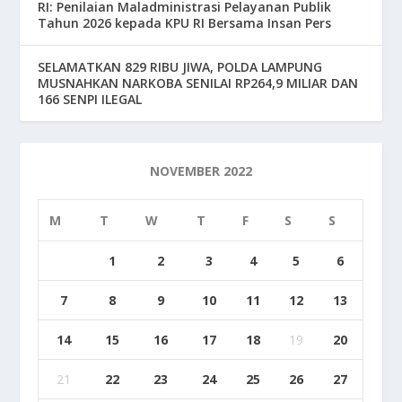
RI: Penilaian Maladministrasi Pelayanan Publik
Tahun 2026 kepada KPU RI Bersama Insan Pers
SELAMATKAN 829 RIBU JIWA, POLDA LAMPUNG
MUSNAHKAN NARKOBA SENILAI RP264,9 MILIAR DAN
166 SENPI ILEGAL
NOVEMBER 2022
M
T
W
T
F
S
S
1
2
3
4
5
6
7
8
9
10
11
12
13
14
15
16
17
18
19
20
21
22
23
24
25
26
27