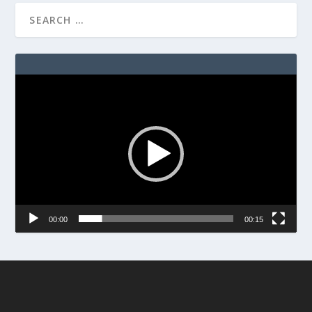
Video
Player
00:00
00:15