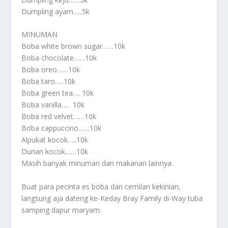
Dumpling ayam…..5k
MINUMAN
Boba white brown sugar……10k
Boba chocolate……10k
Boba oreo……10k
Boba taro…..10k
Boba green tea…. 10k
Boba vanilla…. 10k
Boba red velvet……10k
Boba cappuccino……10k
Alpukat kocok…..10k
Durian kocok……10k
Masih banyak minuman dan makanan lainnya.
Buat para pecinta es boba dan cemilan kekinian,
langsung aja dateng ke-Keday Bray Family di-Way tuba
samping dapur maryam.