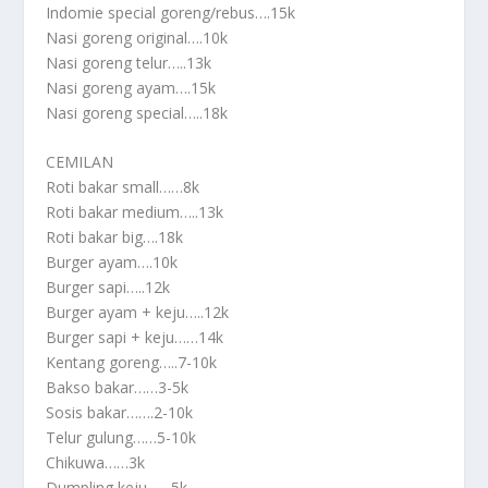
Indomie special goreng/rebus….15k
Nasi goreng original….10k
Nasi goreng telur…..13k
Nasi goreng ayam….15k
Nasi goreng special…..18k
CEMILAN
Roti bakar small……8k
Roti bakar medium…..13k
Roti bakar big….18k
Burger ayam….10k
Burger sapi…..12k
Burger ayam + keju…..12k
Burger sapi + keju……14k
Kentang goreng…..7-10k
Bakso bakar……3-5k
Sosis bakar…….2-10k
Telur gulung……5-10k
Chikuwa……3k
Dumpling keju……5k