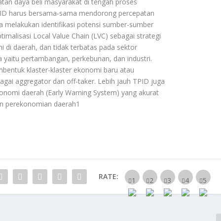
tan daya beli masyarakat di tengah proses
TPID harus bersama-sama mendorong percepatan
ya melakukan identifikasi potensi sumber-sumber
imalisasi Local Value Chain (LVC) sebagai strategi
i daerah, dan tidak terbatas pada sektor
 yaitu pertambangan, perkebunan, dan industri.
bentuk klaster-klaster ekonomi baru atau
gai aggregator dan off-taker. Lebih jauh TPID juga
konomi daerah (Early Warning System) yang akurat
an perekonomian daerah1
RATE: