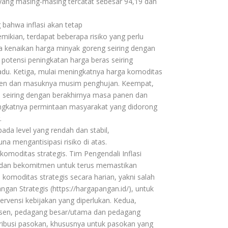
 yang masing-masing tercatat sebesar 94,19 dan
ahwa inflasi akan tetap
ikian, terdapat beberapa risiko yang perlu
tnya kenaikan harga minyak goreng seiring dengan
potensi peningkatan harga beras seiring
u. Ketiga, mulai meningkatnya harga komoditas
panen dan masuknya musim penghujan. Keempat,
a seiring dengan berakhirnya masa panen dan
ngkatnya permintaan masyarakat yang didorong
.
ada level yang rendah dan stabil,
na mengantisipasi risiko di atas.
omoditas strategis. Tim Pengendali Inflasi
 dan bekomitmen untuk terus memastikan
komoditas strategis secara harian, yakni salah
ngan Strategis (https://hargapangan.id/), untuk
rvensi kebijakan yang diperlukan. Kedua,
sen, pedagang besar/utama dan pedagang
stribusi pasokan, khususnya untuk pasokan yang