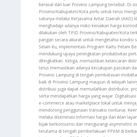
berasal dari luar Provinsi Lampung tersebut. Di 
Provinsi/Kabupaten/Kota perlu untuk terus meng
satunya melalui Kerjasama Antar Daerah (KAD)
menghadapi adanya risiko kenaikan harga komodi
dilakukan oleh TPID Provinsi/Kabupaten/Kota te
pangan secara akurat untuk mengetahui kondisi s
Selain itu, implementasi Program Kartu Petani 
mendukung upaya peningkatan produktivitas pert
ditingkatkan. Ketiga, memastikan kelancaran dis
terus memastikan adanya kecukupan pasokan dan 
Provinsi Lampung di tengah pembatasan mobilita
baik di Provinsi Lampung maupun di wilayah lainnya
distribusi juga dapat memudahkan distributor, 
serta mendapatkan harga yang wajar. Digitalisasi
e-commerce atau marketplace lokal untuk menjaga
mendorong penggunaan transaksi nontunai. Keem
melalui diseminasi informasi harga dan iklan l
bijak berkonsumsi dan mengurangi asymmetric inf
terutama di tengah pemberlakuan PPKM di berbaga