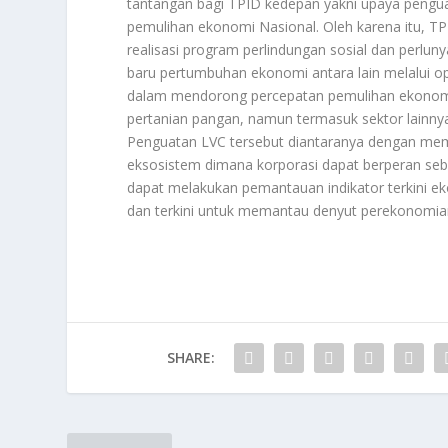
tantangan bagi TPID kedepan yakni upaya pengua
pemulihan ekonomi Nasional. Oleh karena itu, 
realisasi program perlindungan sosial dan perlun
baru pertumbuhan ekonomi antara lain melalui opt
dalam mendorong percepatan pemulihan ekonomi d
pertanian pangan, namun termasuk sektor lainnya
Penguatan LVC tersebut diantaranya dengan mem
eksosistem dimana korporasi dapat berperan seba
dapat melakukan pemantauan indikator terkini e
dan terkini untuk memantau denyut perekonomi
SHARE: