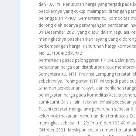
dan -0,01%. Penurunan harga yang terjadi pada 
pasokannya yang cukup melimpah, di tengah per
pelonggaran PPKM. Sementara itu, komoditas mob
dorong oleh adanya perpanjangan pemberian ins
31 Desember 2021 yang diatur dalam regulasi Per
meningkatnya pasokan ikan layang yang didoron
perkembangan harga. Penurunan harga komoditas
No. 23/1004/Bdl/Srt/B
permintaan pasca pelonggaran PPKM. Selanjutny
penurunan harga dari distributor untuk mendoron
Sementara itu, NTP Provinsi Lampung tercatat leb
sebelumnya. Peningkatan NTP ini terjadi pada su
tanaman perkebunan rakyat, dan perikanan tangk
peningkatan harga pada komoditas ketela pohon, k
cumi-cumi. Di sisi lain, tekanan inflasi pedesa
Petani tercatat mengalami penurunan sebesar 0
kelompok makanan, minuman dan tembakau. Den
meningkat sebesar 1,12% (mtm) dari 103,40 di b
Oktober 2021. Meskipun secara umum tercatat d