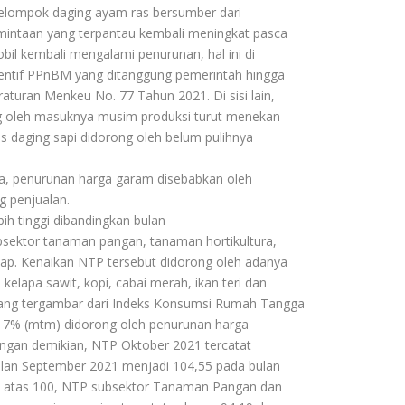
kelompok daging ayam ras bersumber dari
mintaan yang terpantau kembali meningkat pasca
il kembali mengalami penurunan, hal ini di
entif PPnBM yang ditanggung pemerintah hingga
aturan Menkeu No. 77 Tahun 2021. Di sisi lain,
g oleh masuknya musim produksi turut menekan
 daging sapi didorong oleh belum pulihnya
a, penurunan harga garam disebabkan oleh
g penjualan.
ih tinggi dibandingkan bulan
bsektor tanaman pangan, tanaman hortikultura,
ap. Kenaikan NTP tersebut didorong oleh adanya
elapa sawit, kopi, cabai merah, ikan teri dan
an yang tergambar dari Indeks Konsumsi Rumah Tangga
,17% (mtm) didorong oleh penurunan harga
gan demikian, NTP Oktober 2021 tercatat
ulan September 2021 menjadi 104,55 pada bulan
i atas 100, NTP subsektor Tanaman Pangan dan