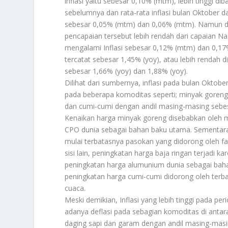
inflasi yaitu sebesar 0,10% (mtm), lebih tinggi diba
sebelumnya dan rata-rata inflasi bulan Oktober d
sebesar 0,05% (mtm) dan 0,06% (mtm). Namun d
pencapaian tersebut lebih rendah dari capaian 
mengalami Inflasi sebesar 0,12% (mtm) dan 0,17%
tercatat sebesar 1,45% (yoy), atau lebih rendah d
sebesar 1,66% (yoy) dan 1,88% (yoy).
Dilihat dari sumbernya, inflasi pada bulan Oktob
pada beberapa komoditas seperti; minyak goreng, 
dan cumi-cumi dengan andil masing-masing sebes
Kenaikan harga minyak goreng disebabkan oleh m
CPO dunia sebagai bahan baku utama. Sementara 
mulai terbatasnya pasokan yang didorong oleh fa
sisi lain, peningkatan harga baja ringan terjadi 
peningkatan harga alumunium dunia sebagai baha
peningkatan harga cumi-cumi didorong oleh terba
cuaca.
Meski demikian, Inflasi yang lebih tinggi pada pe
adanya deflasi pada sebagian komoditas di antara
daging sapi dan garam dengan andil masing-masin