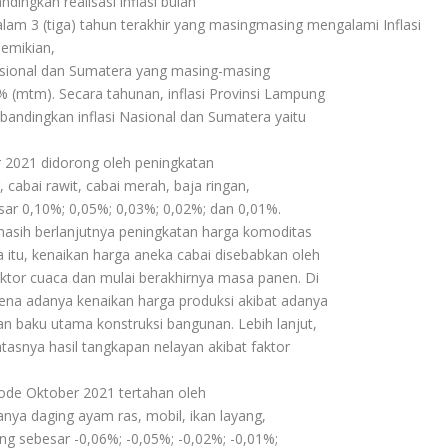
ndingkan realisasi inflasi bulan
alam 3 (tiga) tahun terakhir yang masingmasing mengalami Inflasi
emikian,
Nasional dan Sumatera yang masing-masing
 (mtm). Secara tahunan, inflasi Provinsi Lampung
ibandingkan inflasi Nasional dan Sumatera yaitu
er 2021 didorong oleh peningkatan
cabai rawit, cabai merah, baja ringan,
ar 0,10%; 0,05%; 0,03%; 0,02%; dan 0,01%.
asih berlanjutnya peningkatan harga komoditas
itu, kenaikan harga aneka cabai disebabkan oleh
ktor cuaca dan mulai berakhirnya masa panen. Di
karena adanya kenaikan harga produksi akibat adanya
n baku utama konstruksi bangunan. Lebih lanjut,
tasnya hasil tangkapan nelayan akibat faktor
riode Oktober 2021 tertahan oleh
nya daging ayam ras, mobil, ikan layang,
g sebesar -0,06%; -0,05%; -0,02%; -0,01%;