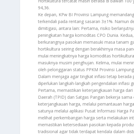
Hortikultura tercatat masih berada di bawah 100
94,36.
Ke depan, KPw BI Provinsi Lampung memandang b
terkendali pada rentang sasaran 3±1%. Namun dem
dimitigasi, antara lain: Pertama, risiko berlanju
peningkatan harga komoditas CPO Dunia. Kedua, 
berkurangnya pasokan memasuki masa tanam gad
hortikultura seiring dengan berakhirnya masa 
mulai meningkatnya harga komoditas hortikultur
masuknya musim penghujan. Kelima, mulai meni
oleh pelonggaran status PPKM Provinsi Lampung
Dalam menjaga agar tingkat inflasi tetap berada p
diperlukan langkah-langkah pengendalian inflasi gu
Pertama, memastikan keterjangkauan harga dari k
Daerah (TPID) dan Satgas Pangan bekerja sama
keterjangkauan harga, melalui pemantauan harga 
satunya melalui aplikasi Pusat Informasi Harga Pa
melihat perkembangan harga serta melakukan inte
memastikan ketersediaan pasokan kepada produ
tradisional agar tidak terdapat kendala dalam di