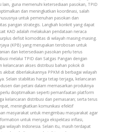
sisi lain, guna memenuhi ketersediaan pasokan, TPID
optimalkan dan meningkatkan koordinasi, salah
 khususnya untuk pemenuhan pasokan dan
tas pangan strategis. Langkah konkrit yang dapat
rkait KAD adalah melakukan pendataan neraca
urplus defisit komoditas di wilayah masing-masing.
Berjaya (KPB) yang merupakan terobosan untuk
anian dan ketersediaan pasokan perlu terus
tribusi melalui TPID dan Satgas Pangan dengan
kelancaran akses distribusi bahan pokok di
s akibat diberlakukannya PPKM di berbagai wilayah
. Selain stabilitas harga tetap terjaga, kelancaran
produsen dan petani dalam memasarkan produknya
 perlu dioptimalkan seperti pemanfaatan platform
 kelancaran distribusi dan pemasaran; serta terus
pat, meningkatkan komunikasi efektif
ayanan masyarakat untuk mengimbau masyarakat agar
ormation untuk menjaga ekspektasi inflasi,
i wilayah Indonesia. Selain itu, masih terdapat