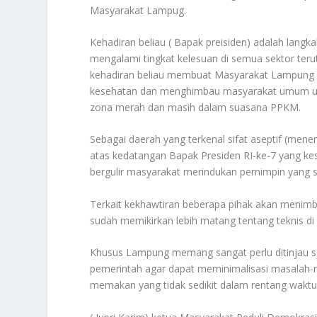
Masyarakat Lampug.
Kehadiran beliau ( Bapak preisiden) adalah lan
mengalami tingkat kelesuan di semua sektor terut
kehadiran beliau membuat Masyarakat Lampung 
kesehatan dan menghimbau masyarakat umum un
zona merah dan masih dalam suasana PPKM.
Sebagai daerah yang terkenal sifat aseptif (me
atas kedatangan Bapak Presiden RI-ke-7 yang ke
bergulir masyarakat merindukan pemimpin yang se
Terkait kekhawtiran beberapa pihak akan menimb
sudah memikirkan lebih matang tentang teknis di
Khusus Lampung memang sangat perlu ditinjau se
pemerintah agar dapat meminimalisasi masalah-m
memakan yang tidak sedikit dalam rentang waktu 