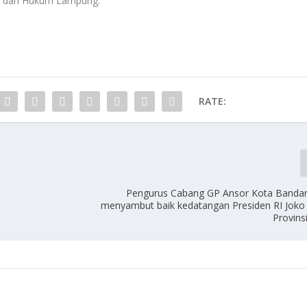
si dan Hukum Lampung.
RATE:
Pengurus Cabang GP Ansor Kota Banda
menyambut baik kedatangan Presiden RI Joko
Provin