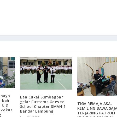
ahaya
Bea Cukai Sumbagbar
erkah
gelar Customs Goes to
TIGA REMAJA ASAL
 UID
School Chapter SMAN 1
KEMILING BAWA SAJ
 Zakat
Bandar Lampung
TERJARING PATROLI
g