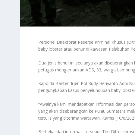
Personel Direktorat Reserse Kriminal Khusus (Di
baby lobster atau benur di kawasan Pelabuhan P
Dua jenis benur ini sedianya akan diseberangkan
petugas mengamankan ADS, 33, warga Lampung U
Kapolda Banten Irjen Pol Rudy Heriyanto Adhi N
pengungkapan kasus penyelundupan baby lobster i
“Awalnya kami mendapatkan informasi dari person
yang akan diseberangkan ke Pulau Sumatera mel
tertulis yang diterima wartawan, Kamis (10/6/20
Berbekal dari informasi tersebut Tim Ditreskrim