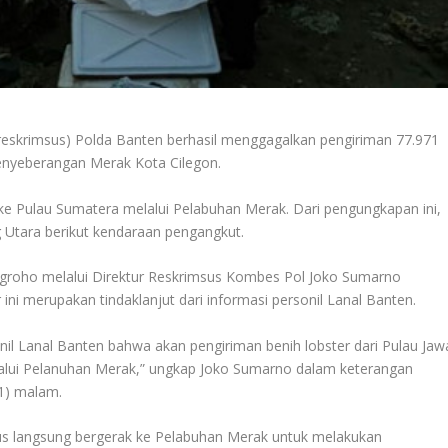
treskrimsus) Polda Banten berhasil menggagalkan pengiriman 77.971
enyeberangan Merak Kota Cilegon.
 ke Pulau Sumatera melalui Pelabuhan Merak. Dari pengungkapan ini,
tara berikut kendaraan pengangkut.
ugroho melalui Direktur Reskrimsus Kombes Pol Joko Sumarno
ni merupakan tindaklanjut dari informasi personil Lanal Banten.
il Lanal Banten bahwa akan pengiriman benih lobster dari Pulau Jaw
alui Pelanuhan Merak,” ungkap Joko Sumarno dalam keterangan
21) malam.
sus langsung bergerak ke Pelabuhan Merak untuk melakukan