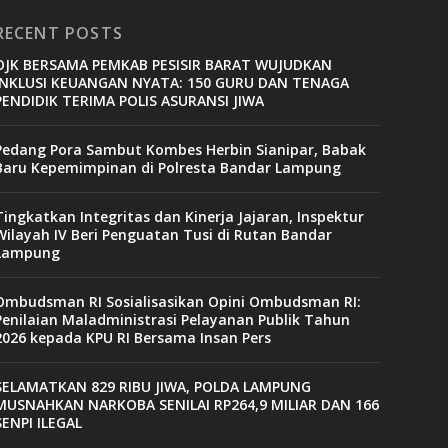
RECENT POSTS
OJK BERSAMA PEMKAB PESISIR BARAT WUJUDKAN
INKLUSI KEUANGAN NYATA: 150 GURU DAN TENAGA
PENDIDIK TERIMA POLIS ASURANSI JIWA
Pedang Pora Sambut Kombes Herbin Sianipar, Babak
Baru Kepemimpinan di Polresta Bandar Lampung
Tingkatkan Integritas dan Kinerja Jajaran, Inspektur
Wilayah IV Beri Penguatan Tusi di Rutan Bandar
Lampung
Ombudsman RI Sosialisasikan Opini Ombudsman RI:
Penilaian Maladministrasi Pelayanan Publik Tahun
2026 kepada KPU RI Bersama Insan Pers
SELAMATKAN 829 RIBU JIWA, POLDA LAMPUNG
MUSNAHKAN NARKOBA SENILAI RP264,9 MILIAR DAN 166
SENPI ILEGAL