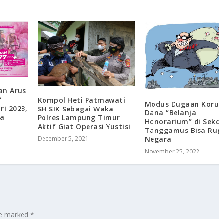
an Arus
f
Kompol Heti Patmawati
Modus Dugaan Koru
i 2023,
SH SIK Sebagai Waka
Dana “Belanja
ya
Polres Lampung Timur
Honorarium” di Sek
Aktif Giat Operasi Yustisi
Tanggamus Bisa Ru
December 5, 2021
Negara
November 25, 2022
are marked
*