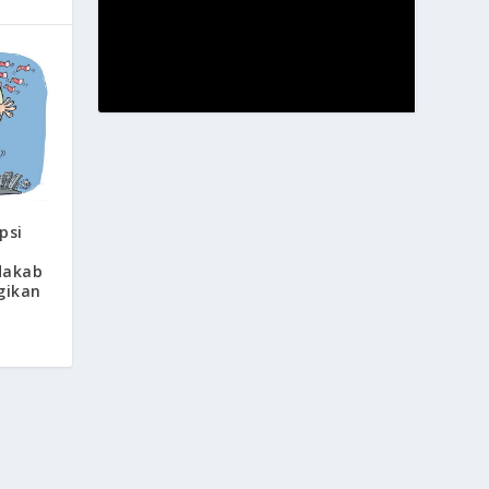
00:00
00:00
00:15
psi
Use Up/Down Arrow keys to increase or decreas
dakab
gikan