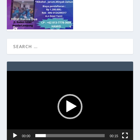
Video
Player
00:00
00:15