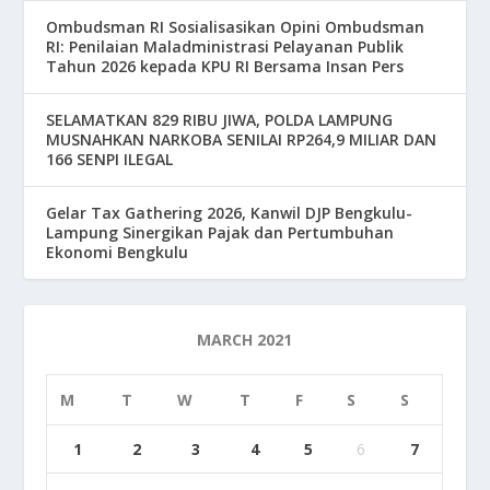
Ombudsman RI Sosialisasikan Opini Ombudsman
RI: Penilaian Maladministrasi Pelayanan Publik
Tahun 2026 kepada KPU RI Bersama Insan Pers
SELAMATKAN 829 RIBU JIWA, POLDA LAMPUNG
MUSNAHKAN NARKOBA SENILAI RP264,9 MILIAR DAN
166 SENPI ILEGAL
Gelar Tax Gathering 2026, Kanwil DJP Bengkulu-
Lampung Sinergikan Pajak dan Pertumbuhan
Ekonomi Bengkulu
MARCH 2021
M
T
W
T
F
S
S
1
2
3
4
5
6
7