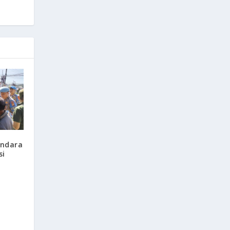
endara
si