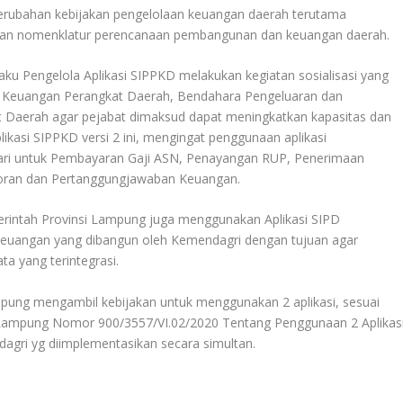
perubahan kebijakan pengelolaan keuangan daerah terutama
si dan nomenklatur perencanaan pembangunan dan keuangan daerah.
ku Pengelola Aplikasi SIPPKD melakukan kegiatan sosialisasi yang
i Keuangan Perangkat Daerah, Bendahara Pengeluaran dan
 Daerah agar pejabat dimaksud dapat meningkatkan kapasitas dan
asi SIPPKD versi 2 ini, mengingat penggunaan aplikasi
uari untuk Pembayaran Gaji ASN, Penayangan RUP, Penerimaan
oran dan Pertanggungjawaban Keuangan.
erintah Provinsi Lampung juga menggunakan Aplikasi SIPD
euangan yang dibangun oleh Kemendagri dengan tujuan agar
a yang terintegrasi.
mpung mengambil kebijakan untuk menggunakan 2 aplikasi, sesuai
i Lampung Nomor 900/3557/VI.02/2020 Tentang Penggunaan 2 Aplikas
gri yg diimplementasikan secara simultan.