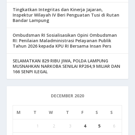
Tingkatkan Integritas dan Kinerja Jajaran,
Inspektur Wilayah IV Beri Penguatan Tusi di Rutan
Bandar Lampung
Ombudsman RI Sosialisasikan Opini Ombudsman
RI: Penilaian Maladministrasi Pelayanan Publik
Tahun 2026 kepada KPU RI Bersama Insan Pers
SELAMATKAN 829 RIBU JIWA, POLDA LAMPUNG
MUSNAHKAN NARKOBA SENILAI RP264,9 MILIAR DAN
166 SENPI ILEGAL
DECEMBER 2020
M
T
W
T
F
S
S
1
2
3
4
5
6