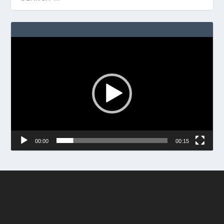
Video
Player
00:00
00:15