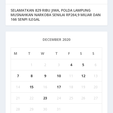
SELAMATKAN 829 RIBU JIWA, POLDA LAMPUNG
MUSNAHKAN NARKOBA SENILAI RP264,9 MILIAR DAN
166 SENPI ILEGAL
DECEMBER 2020
M
T
W
T
F
S
S
1
2
3
4
5
6
7
8
9
10
11
12
13
14
15
16
17
18
19
20
21
22
23
24
25
26
27
28
29
30
31