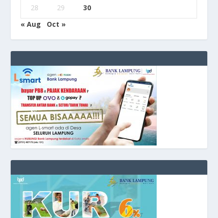
28
29
30
« Aug
Oct »