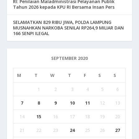
RI: Penilaian Maladministrasi Pelayanan Publik
Tahun 2026 kepada KPU RI Bersama Insan Pers
SELAMATKAN 829 RIBU JIWA, POLDA LAMPUNG
MUSNAHKAN NARKOBA SENILAI RP264,9 MILIAR DAN
166 SENPI ILEGAL
SEPTEMBER 2020
M
T
W
T
F
S
S
1
2
3
4
5
6
7
8
9
10
11
12
13
14
15
16
17
18
19
20
21
22
23
24
25
26
27