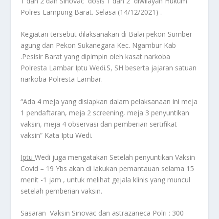
1 dan 2 dan Sinovac dosis 1 dan 2 diwilayah Hukum
Polres Lampung Barat. Selasa (14/12/2021) .
Kegiatan tersebut dilaksanakan di Balai pekon Sumber
agung dan Pekon Sukanegara Kec. Ngambur Kab
.Pesisir Barat yang dipimpin oleh kasat narkoba
Polresta Lambar Iptu Wedi.S, SH beserta jajaran satuan
narkoba Polresta Lambar.
“Ada 4 meja yang disiapkan dalam pelaksanaan ini meja
1 pendaftaran, meja 2 screening, meja 3 penyuntikan
vaksin, meja 4 observasi dan pemberian sertifikat
vaksin” Kata Iptu Wedi.
Iptu
Wedi juga mengatakan Setelah penyuntikan Vaksin
Covid – 19 Ybs akan di lakukan pemantauan selama 15
menit -1 jam , untuk melihat gejala klinis yang muncul
setelah pemberian vaksin.
Sasaran Vaksin Sinovac dan astrazaneca Polri : 300