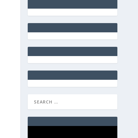
Video
Player