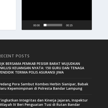
00:00
00:15
RECENT POSTS
OJK BERSAMA PEMKAB PESISIR BARAT WUJUDKAN
INKLUSI KEUANGAN NYATA: 150 GURU DAN TENAGA
PENDIDIK TERIMA POLIS ASURANSI JIWA
Pedang Pora Sambut Kombes Herbin Sianipar, Babak
Baru Kepemimpinan di Polresta Bandar Lampung
Tingkatkan Integritas dan Kinerja Jajaran, Inspektur
Wilayah IV Beri Penguatan Tusi di Rutan Bandar