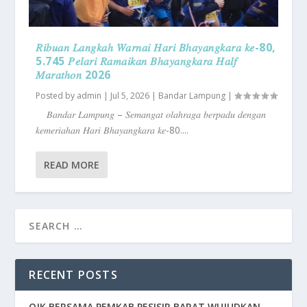
𝑅𝑖𝑏𝑢𝑎𝑛 𝐿𝑎𝑛𝑔𝑘𝑎ℎ 𝑊𝑎𝑟𝑛𝑎𝑖 𝐻𝑎𝑟𝑖 𝐵ℎ𝑎𝑦𝑎𝑛𝑔𝑘𝑎𝑟𝑎 𝑘𝑒-80,
5.745 𝑃𝑒𝑙𝑎𝑟𝑖 𝑅𝑎𝑚𝑎𝑖𝑘𝑎𝑛 𝐵ℎ𝑎𝑦𝑎𝑛𝑔𝑘𝑎𝑟𝑎 𝐻𝑎𝑙𝑓
𝑀𝑎𝑟𝑎𝑡ℎ𝑜𝑛 2026
Posted by
admin
|
Jul 5, 2026
|
Bandar Lampung
|
𝐵𝑎𝑛𝑑𝑎𝑟 𝐿𝑎𝑚𝑝𝑢𝑛𝑔 – 𝑆𝑒𝑚𝑎𝑛𝑔𝑎𝑡 𝑜𝑙𝑎ℎ𝑟𝑎𝑔𝑎 𝑏𝑒𝑟𝑝𝑎𝑑𝑢 𝑑𝑒𝑛𝑔𝑎𝑛
𝑘𝑒𝑚𝑒𝑟𝑖𝑎ℎ𝑎𝑛 𝐻𝑎𝑟𝑖 𝐵ℎ𝑎𝑦𝑎𝑛𝑔𝑘𝑎𝑟𝑎 𝑘𝑒-80....
READ MORE
RECENT POSTS
OJK BERSAMA PEMKAB PESISIR BARAT WUJUDKAN