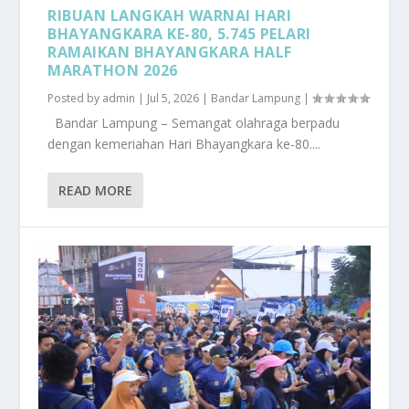
RIBUAN LANGKAH WARNAI HARI
BHAYANGKARA KE-80, 5.745 PELARI
RAMAIKAN BHAYANGKARA HALF
MARATHON 2026
Posted by
admin
|
Jul 5, 2026
|
Bandar Lampung
|
Bandar Lampung – Semangat olahraga berpadu
dengan kemeriahan Hari Bhayangkara ke-80....
READ MORE