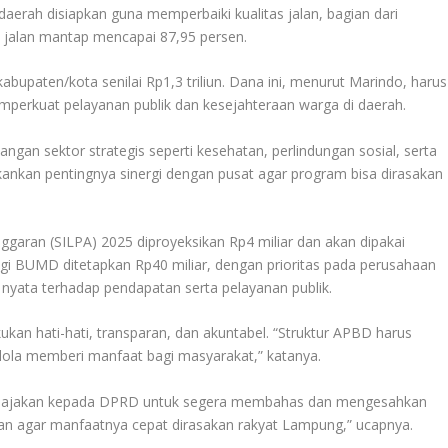
daerah disiapkan guna memperbaiki kualitas jalan, bagian dari
i jalan mantap mencapai 87,95 persen.
abupaten/kota senilai Rp1,3 triliun. Dana ini, menurut Marindo, harus
mperkuat pelayanan publik dan kesejahteraan warga di daerah.
gan sektor strategis seperti kesehatan, perlindungan sosial, serta
kan pentingnya sinergi dengan pusat agar program bisa dirasakan
ggaran (SILPA) 2025 diproyeksikan Rp4 miliar dan akan dipakai
gi BUMD ditetapkan Rp40 miliar, dengan prioritas pada perusahaan
i nyata terhadap pendapatan serta pelayanan publik.
an hati-hati, transparan, dan akuntabel. “Struktur APBD harus
kelola memberi manfaat bagi masyarakat,” katanya.
n ajakan kepada DPRD untuk segera membahas dan mengesahkan
lan agar manfaatnya cepat dirasakan rakyat Lampung,” ucapnya.