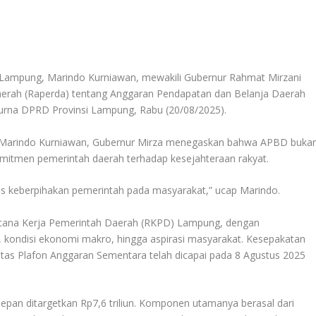
mpung, Marindo Kurniawan, mewakili Gubernur Rahmat Mirzani
erah (Raperda) tentang Anggaran Pendapatan dan Belanja Daerah
urna DPRD Provinsi Lampung, Rabu (20/08/2025).
 Marindo Kurniawan, Gubernur Mirza menegaskan bahwa APBD buka
itmen pemerintah daerah terhadap kesejahteraan rakyat.
 keberpihakan pemerintah pada masyarakat,” ucap Marindo.
cana Kerja Pemerintah Daerah (RKPD) Lampung, dengan
ondisi ekonomi makro, hingga aspirasi masyarakat. Kesepakatan
as Plafon Anggaran Sementara telah dicapai pada 8 Agustus 2025
epan ditargetkan Rp7,6 triliun. Komponen utamanya berasal dari