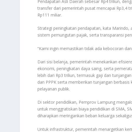
Pendapatan Asli Daerah sebesar Rp4 triliun, de
transfer dari pemerintah pusat mencapai Rp3,4 tr
Rp111 miliar.
Strategi peningkatan pendapatan, kata Marindo, 
sistem pemungutan pajak, serta transparansi pe
“Kami ingin memastikan tidak ada kebocoran dan 
Dari sisi belanja, pemerintah menekankan efisie
ekonomi, peningkatan daya saing, serta pemerat
lebih dari Rp3 triliun, termasuk gaji dan tunja
dan PPPK serta memberikan tunjangan berbasis k
pelayanan publik.
Di sektor pendidikan, Pemprov Lampung mengalok
untuk menggratiskan biaya pendidikan di SMA, SM
diharapkan meringankan beban keluarga sekaligu
Untuk infrastruktur, pemerintah menargetkan kem