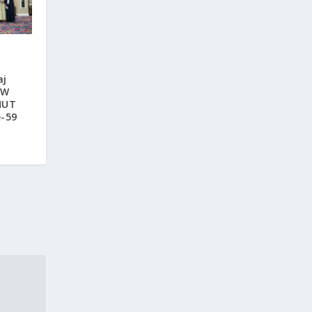
aj
AW
HUT
e-59