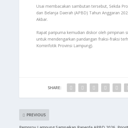
Usai membacakan sambutan tersebut, Sekda Pr
dan Belanja Daerah (APBD) Tahun Anggaran 202
Akbar.
Rapat paripurna kemudian diskor oleh pimpinan s
untuk mendengarkan pandangan fraksi-fraksi te
Kominfotik Provinsi Lampung).
SHARE:
PREVIOUS
Pemprov Lampung Sampaikan Raperda APBD 2026, Priori