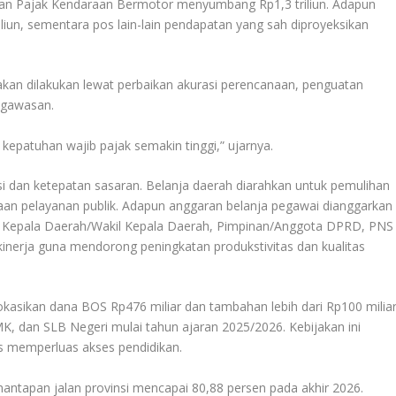
ngan Pajak Kendaraan Bermotor menyumbang Rp1,3 triliun. Adapun
iliun, sementara pos lain-lain pendapatan yang sah diproyeksikan
akan dilakukan lewat perbaikan akurasi perencanaan, penguatan
ngawasan.
kepatuhan wajib pajak semakin tinggi,” ujarnya.
nsi dan ketepatan sasaran. Belanja daerah diarahkan untuk pemulihan
aan pelayanan publik. Adapun anggaran belanja pegawai dianggarkan
ngan Kepala Daerah/Wakil Kepala Daerah, Pimpinan/Anggota DPRD, PNS
inerja guna mendorong peningkatan produkstivitas dan kualitas
asikan dana BOS Rp476 miliar dan tambahan lebih dari Rp100 milia
K, dan SLB Negeri mulai tahun ajaran 2025/2026. Kebijakan ini
s memperluas akses pendidikan.
antapan jalan provinsi mencapai 80,88 persen pada akhir 2026.