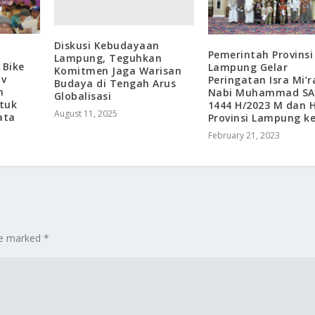
Diskusi Kebudayaan
Pemerintah Provinsi
Lampung, Teguhkan
 Bike
Lampung Gelar
Komitmen Jaga Warisan
ov
Peringatan Isra Mi’r
Budaya di Tengah Arus
n
Nabi Muhammad S
Globalisasi
tuk
1444 H/2023 M dan 
August 11, 2025
ata
Provinsi Lampung k
February 21, 2023
are marked
*