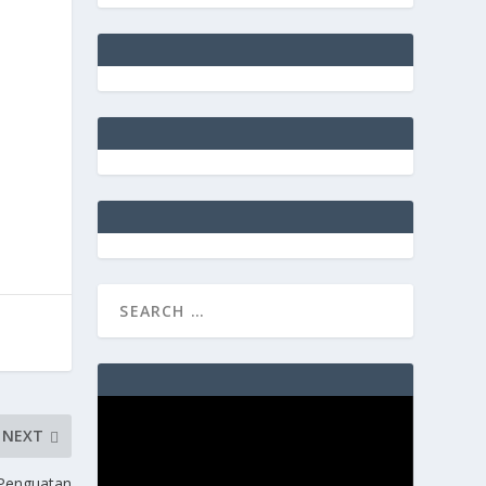
s
Video
Player
NEXT
Penguatan