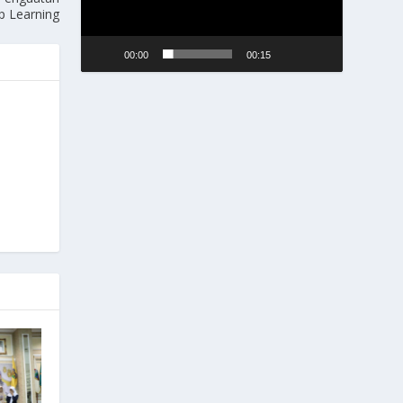
p Learning
00:00
00:15