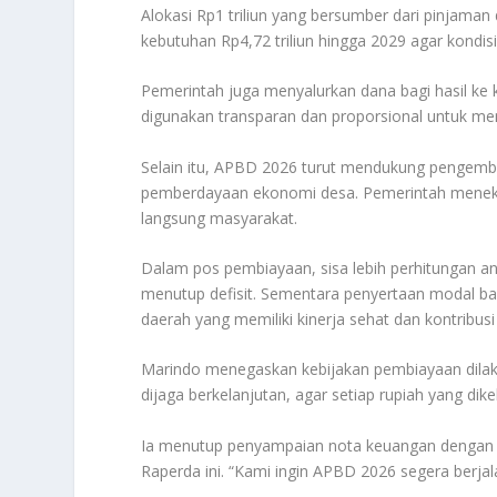
Alokasi Rp1 triliun yang bersumber dari pinjaman 
kebutuhan Rp4,72 triliun hingga 2029 agar kondis
Pemerintah juga menyalurkan dana bagi hasil ke k
digunakan transparan dan proporsional untuk me
Selain itu, APBD 2026 turut mendukung pengemban
pemberdayaan ekonomi desa. Pemerintah menekan
langsung masyarakat.
Dalam pos pembiayaan, sisa lebih perhitungan an
menutup defisit. Sementara penyertaan modal ba
daerah yang memiliki kinerja sehat dan kontribus
Marindo menegaskan kebijakan pembiayaan dilakuk
dijaga berkelanjutan, agar setiap rupiah yang di
Ia menutup penyampaian nota keuangan denga
Raperda ini. “Kami ingin APBD 2026 segera berja