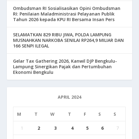
Ombudsman RI Sosialisasikan Opini Ombudsman
RI: Penilaian Maladministrasi Pelayanan Publik
Tahun 2026 kepada KPU RI Bersama Insan Pers
SELAMATKAN 829 RIBU JIWA, POLDA LAMPUNG
MUSNAHKAN NARKOBA SENILAI RP264,9 MILIAR DAN
166 SENPI ILEGAL
Gelar Tax Gathering 2026, Kanwil DJP Bengkulu-
Lampung Sinergikan Pajak dan Pertumbuhan
Ekonomi Bengkulu
APRIL 2024
M
T
W
T
F
S
S
1
2
3
4
5
6
7