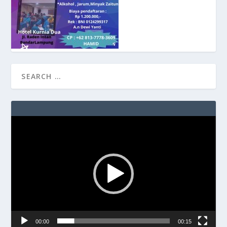
Video
Player
00:00
00:15